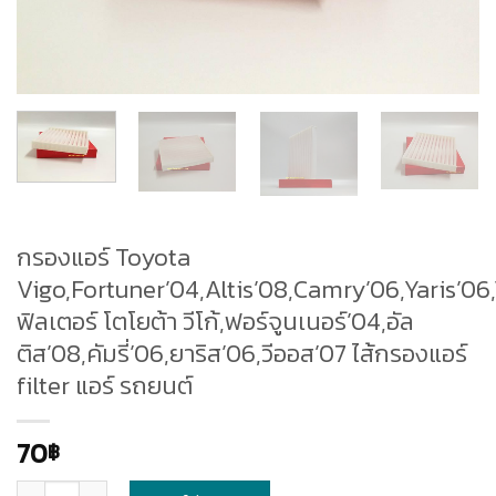
กรองแอร์ Toyota
Vigo,Fortuner’04,Altis’08,Camry’06,Yaris’06
ฟิลเตอร์ โตโยต้า วีโก้,ฟอร์จูนเนอร์’04,อัล
ติส’08,คัมรี่’06,ยาริส’06,วีออส’07 ไส้กรองแอร์
filter แอร์ รถยนต์
70
฿
จำนวน