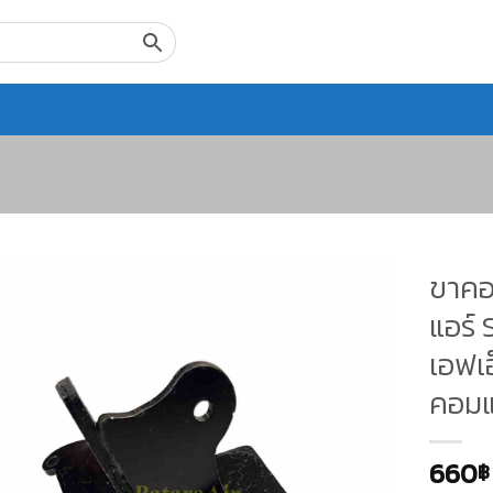
ขาคอ
แอร์ 
เอฟเ
คอมแ
660
฿