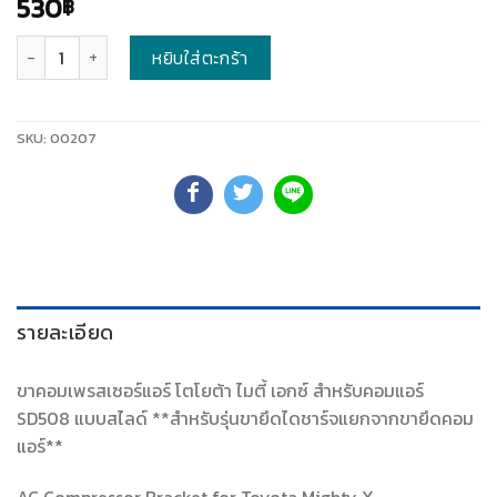
530
฿
จำนวน
หยิบใส่ตะกร้า
SKU:
00207
รายละเอียด
ขาคอมเพรสเซอร์แอร์ โตโยต้า ไมตี้ เอกซ์ สำหรับคอมแอร์
SD508 แบบสไลด์ **สำหรับรุ่นขายึดไดชาร์จแยกจากขายึดคอม
แอร์**
AC Compressor Bracket for Toyota Mighty X