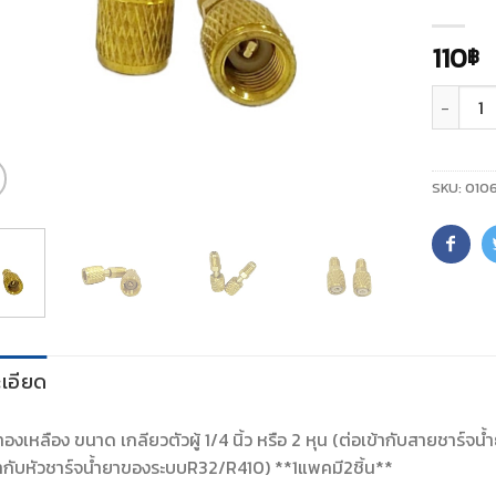
110
฿
จำนวน
SKU:
010
เอียด
ทองเหลือง ขนาด เกลียวตัวผู้ 1/4 นิ้ว หรือ 2 หุน (ต่อเข้ากับสายชาร์จน้ำ
้ากับหัวชาร์จน้ำยาของระบบR32/R410) **1แพคมี2ชิ้น**