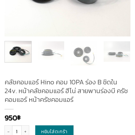
คลัชคอมแอร์ Hino คอม 10PA ร่อง B ชิดใน
24v. หน้าคลัชคอมแอร์ ฮีโน่ สายพานร่องบี ครัช
คอมแอร์ หน้าครัชคอมแอร์
950
฿
จำนวน
หยิบใส่ตะกร้า