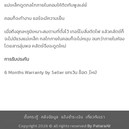
แม่เหล็กดูดกลไกภายในคอมให้ติดกับพูลเล่ย์
คอมก็จะทำงาน แอร์จะมีความเย็น
เมื่อถึงอุณหภูมิเหมาะสมตามที่ตั้งไว้ เทอร์โมสั่งตัดไฟ แล้วคลัตช์ก็
จะไม่มีแรงแม่เหล็ก กลไกภายในคอมก็จะไม่หมุน จนกว่าภายในห้อง
โดยสารอุ่นพอ คลัตช์จึงจะดูดใหม่
การรับประกัน
6 Months Warranty by Seller ยกเว้น ช็อต ,ไหม้
ตั้งกระทู้
คลังข้อมูล
แจ้งชำระเงิน
เกี่ยวกับเรา
Copyright 2026 © all rights reserved
By PataraAir