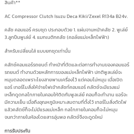
สินค้า**
AC Compressor Clutch Isuzu Deca Kiki/Zexel R134a B24v.
คลัช คอมแอร์ ครบชุด ประกอบด้วย 1. แผ่นจานหน้าคลัช 2. พูเล่ย์
3.ลูกปืนพูเล่ย์ 4. แมกเนติกคลัช (คอล์ยแม่เหล็กไฟฟ้า)
สำหรับเปลี่ยนใส่ แบบยกชุดเท่านั้น
คลัทช์คอมแอร์รถยนต์ ทำหน้าที่ตัดและต่อการทำงานของคอมแอร์
รถยนต์ ทำงานด้วยหลักการของแม่เหล็กไฟฟ้า ปกติพูลเล่ย์จะ
หมุนตลอดเพราะโยงสายพานเครื่องไว้ แต่คอมไม่หมุน เมื่อเปิด
แอร์ เทอร์โมสั่งให้จ่ายไฟเข้าคลัชท์คอมแอร์ คลัตช์จะมีแรงแม่
เหล็กดูดกลไกภายในคอมให้ติดกับพูลเล่ย์ คอมก็จะทำงาน แอร์จะ
มีความเย็น เมื่อถึงอุณหภูมิเหมาะสมตามที่ตั้งไว้ เทอร์โมสั่งตัดไฟ
แล้วคลัตช์ก็จะไม่มีแรงแม่เหล็ก กลไกภายในคอมก็จะไม่หมุน
จนกว่าภายในห้องโดยสารอุ่นพอ คลัตช์จึงจะดูดใหม่
การรับประกัน