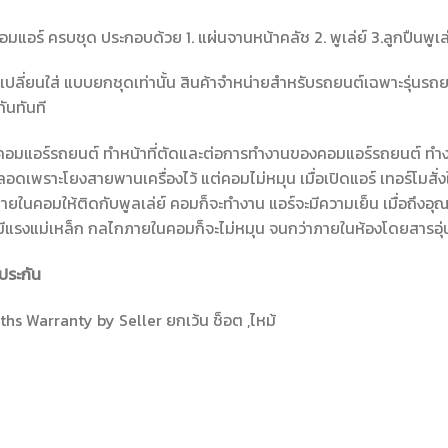
อมแอร์ ครบชุด ประกอบด้วย 1. แผ่นจานหน้าคลัช 2. พูเล่ย์ 3.ลูกปืนพูเ
เปลี่ยนใส่ แบบยกชุดเท่านั้น สินค้าจำหน่ายสำหรับรถยนต์เฉพาะรุ่นรถยน
กันทันที
คอมแอร์รถยนต์ ทำหน้าที่ตัดและต่อการทำงานของคอมแอร์รถยนต์ ทำง
อดเพราะโยงสายพานเครื่องไว้ แต่คอมไม่หมุน เมื่อเปิดแอร์ เทอร์โมสั่ง
ยในคอมให้ติดกับพูลเล่ย์ คอมก็จะทำงาน แอร์จะมีความเย็น เมื่อถึงอุณหภ
่มีแรงแม่เหล็ก กลไกภายในคอมก็จะไม่หมุน จนกว่าภายในห้องโดยสารอุ่
ประกัน
hs Warranty by Seller ยกเว้น ช็อต ,ไหม้