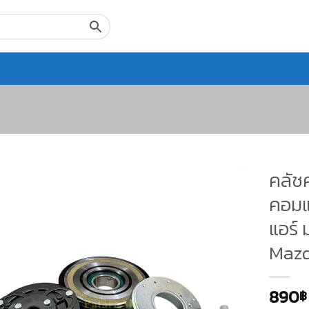
คลัชค
คอมแ
แอร์ 
Maz
890
฿