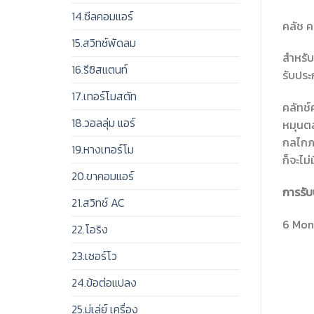
14.ซีลคอมแอร์
คลัช ค
15.สวิทช์พัดลม
สำหรับ
16.รีซิสแตนท์
รับประ
17.เทอร์โมสตัท
คลัทช์
18.วอลลุ่ม แอร์
หมุนตล
กลไกภา
19.หางเทอร์โม
ก็จะไม
20.ขาคอมแอร์
การรับ
21.สวิทช์ AC
6 Mont
22.โอริง
23.เซอร์โว
24.ข้อต่อแปลง
25.มู่เล่ย์ เครื่อง