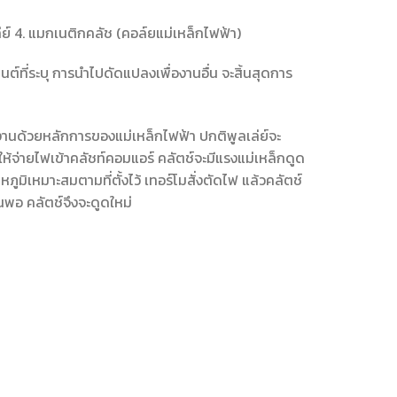
ล่ย์ 4. แมกเนติกคลัช (คอล์ยแม่เหล็กไฟฟ้า)
ต์ที่ระบุ การนำไปดัดแปลงเพื่องานอื่น จะสิ้นสุดการ
านด้วยหลักการของแม่เหล็กไฟฟ้า ปกติพูลเล่ย์จะ
ให้จ่ายไฟเข้าคลัชท์คอมแอร์ คลัตช์จะมีแรงแม่เหล็กดูด
ูมิเหมาะสมตามที่ตั้งไว้ เทอร์โมสั่งตัดไฟ แล้วคลัตช์
นพอ คลัตช์จึงจะดูดใหม่