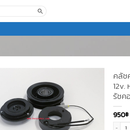
คลัชค
12v. 
รัชค
950
฿
จำนวน