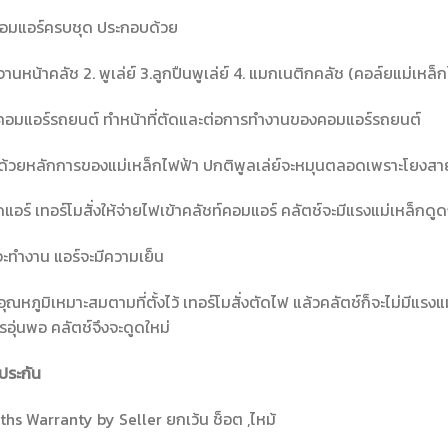
คอมแอร์ครบชุด ประกอบด้วย
นจานหน้าคลัช 2. พูเล่ย์ 3.ลูกปืนพูเล่ย์ 4. แมกเนติกคลัช (คอล์ยแม่เหล็
์คอมแอร์รถยนต์ ทำหน้าที่ตัดและต่อการทำงานของคอมแอร์รถยนต์
้วยหลักการของแม่เหล็กไฟฟ้า ปกติพูลเล่ย์จะหมุนตลอดเพราะโยงสายพ
ปิดแอร์ เทอร์โมสั่งให้จ่ายไฟเข้าคลัชท์คอมแอร์ คลัตช์จะมีแรงแม่เหล็ก
ะทำงาน แอร์จะมีความเย็น
ึงอุณหภูมิเหมาะสมตามที่ตั้งไว้ เทอร์โมสั่งตัดไฟ แล้วคลัตช์ก็จะไม่มี
อุ่นพอ คลัตช์จึงจะดูดใหม่
ประกัน
hs Warranty by Seller ยกเว้น ช็อต ,ไหม้