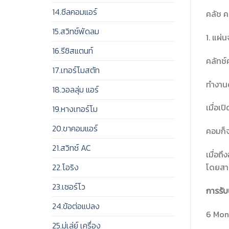
14.ซีลคอมแอร์
คลัช 
15.สวิทช์พัดลม
1. แผ่
16.รีซิสแตนท์
คลัทช
17.เทอร์โมสตัท
ทำงานด
18.วอลลุ่ม แอร์
เมื่อเ
19.หางเทอร์โม
20.ขาคอมแอร์
คอมก็จ
21.สวิทช์ AC
เมื่อถ
โดยสาร
22.โอริง
23.เซอร์โว
การรับ
24.ข้อต่อแปลง
6 Mont
25.มู่เล่ย์ เครื่อง