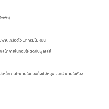
กไฟฟ้า)
านเครื่องไว้ แต่คอมไม่หมุน
ดูดกลไกภายในคอมให้ติดกับพูลเล่ย์
แรงแม่เหล็ก กลไกภายในคอมก็จะไม่หมุน จนกว่าภายในห้อง