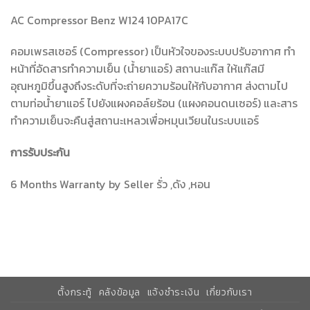
AC Compressor Benz W124 10PA17C
คอมเพรสเซอร์ (Compressor) เป็นหัวใจของระบบปรับอากาศ ทำ
หน้าที่อัดสารทำความเย็น (น้ำยาแอร์) สถานะแก๊ส ให้แก๊สมี
อุณหภูมิขึ้นสูงถึงระดับที่จะถ่ายความร้อนให้กับอากาศ ส่งตามไป
ตามท่อน้ำยาแอร์ ไปยังแผงคอล์ยร้อน (แผงคอนดนเซอร์) และสาร
ทำความเย็นจะคืนสู่สถานะเหลวเพื่อหมุนเวียนในระบบแอร์
การรับประกัน
6 Months Warranty by Seller รั่ว ,ดัง ,หอน
ตั้งกระทู้
คลังข้อมูล
แจ้งชำระเงิน
เกี่ยวกับเรา