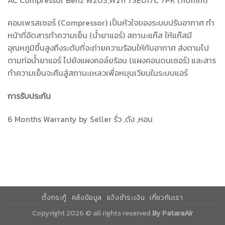
คอมเพรสเซอร์ (Compressor) เป็นหัวใจของระบบปรับอากาศ ทำ
หน้าที่อัดสารทำความเย็น (น้ำยาแอร์) สถานะแก๊ส ให้แก๊สมี
อุณหภูมิขึ้นสูงถึงระดับที่จะถ่ายความร้อนให้กับอากาศ ส่งตามไป
ตามท่อน้ำยาแอร์ ไปยังแผงคอล์ยร้อน (แผงคอนดนเซอร์) และสาร
ทำความเย็นจะคืนสู่สถานะเหลวเพื่อหมุนเวียนในระบบแอร์
การรับประกัน
6 Months Warranty by Seller รั่ว ,ดัง ,หอน
ตั้งกระทู้
คลังข้อมูล
แจ้งชำระเงิน
เกี่ยวกับเรา
Copyright 2026 © all rights reserved
By PataraAir