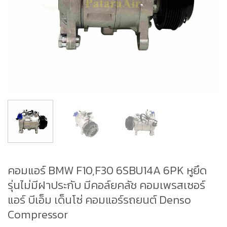
คอมแอร์ BMW F10,F30 6SBU14A 6PK หูยึด
รุ่นไม่มีฝาประกับ มีคอล์ยคลัช คอมเพรสเซอร์
แอร์ บีเอ็ม เด็นโซ่ คอมแอร์รถยนต์ Denso
Compressor