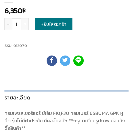
6,350
฿
จำนวน
หยิบใส่ตะกร้า
SKU:
012070
รายละเอียด
คอมเพรสเซอร์แอร์ บีเอ็ม F10,F30 คอมเบอร์ 6SBU14A 6PK หู
ยึด รุ่นไม่มีฝาประกับ มีคอล์ยคลัช **กรุณาเทียบรูปภาพ ก่อนสั่ง
ซื้อสินค้า**