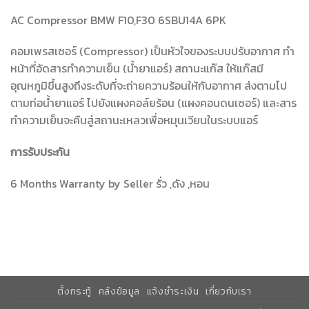
AC Compressor BMW F10,F30 6SBU14A 6PK
คอมเพรสเซอร์ (Compressor) เป็นหัวใจของระบบปรับอากาศ ทำ
หน้าที่อัดสารทำความเย็น (น้ำยาแอร์) สถานะแก๊ส ให้แก๊สมี
อุณหภูมิขึ้นสูงถึงระดับที่จะถ่ายความร้อนให้กับอากาศ ส่งตามไป
ตามท่อน้ำยาแอร์ ไปยังแผงคอล์ยร้อน (แผงคอนดนเซอร์) และสาร
ทำความเย็นจะคืนสู่สถานะเหลวเพื่อหมุนเวียนในระบบแอร์
การรับประกัน
6 Months Warranty by Seller รั่ว ,ดัง ,หอน
ตั้งกระทู้
คลังข้อมูล
แจ้งชำระเงิน
เกี่ยวกับเรา