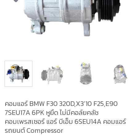
คอมแอร์ BMW F30 320D,X3’10 F25,E90
7SEU17A 6PK หูยึด ไม่มีคอล์ยคลัช
คอมเพรสเซอร์ แอร์ บีเอ็ม 6SEU14A คอมแอร์
รถยนต์ Compressor