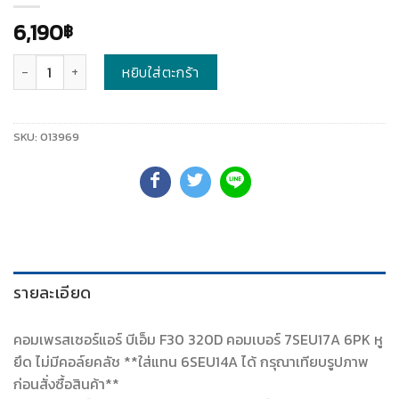
6,190
฿
จำนวน
หยิบใส่ตะกร้า
SKU:
013969
รายละเอียด
คอมเพรสเซอร์แอร์ บีเอ็ม F30 320D คอมเบอร์ 7SEU17A 6PK หู
ยึด ไม่มีคอล์ยคลัช **ใส่แทน 6SEU14A ได้ กรุณาเทียบรูปภาพ
ก่อนสั่งซื้อสินค้า**