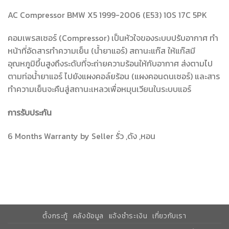
AC Compressor BMW X5 1999-2006 (E53) 10S 17C 5PK
คอมเพรสเซอร์ (Compressor) เป็นหัวใจของระบบปรับอากาศ ทำ
หน้าที่อัดสารทำความเย็น (น้ำยาแอร์) สถานะแก๊ส ให้แก๊สมี
อุณหภูมิขึ้นสูงถึงระดับที่จะถ่ายความร้อนให้กับอากาศ ส่งตามไป
ตามท่อน้ำยาแอร์ ไปยังแผงคอล์ยร้อน (แผงคอนดนเซอร์) และสาร
ทำความเย็นจะคืนสู่สถานะเหลวเพื่อหมุนเวียนในระบบแอร์
การรับประกัน
6 Months Warranty by Seller รั่ว ,ดัง ,หอน
ตั้งกระทู้
คลังข้อมูล
แจ้งชำระเงิน
เกี่ยวกับเรา