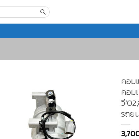
คอมแ
คอมเพ
วี’02
รถยน
3,70