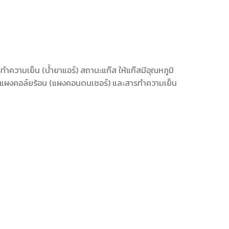
ความเย็น (น้ำยาแอร์) สถานะแก๊ส ให้แก๊สมีอุณหภูมิ
ปยังแผงคอล์ยร้อน (แผงคอนดนเซอร์) และสารทำความเย็น