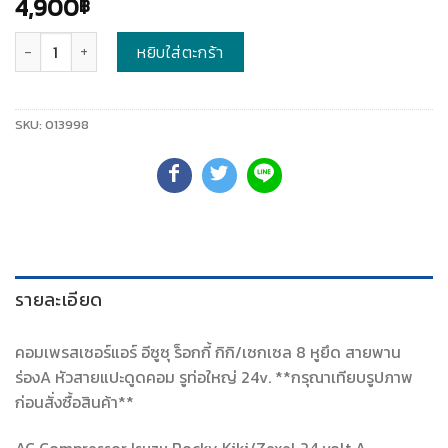
4,900
฿
จำนวน
หยิบใส่ตะกร้า
SKU:
013998
รายละเอียด
คอมเพรสเซอร์แอร์ อีซูซุ ร็อกกี้ กิกิ/เซกเซล 8 หูยึด สายพาน
ร่องA หัวสายแปะดูดคอม รูท่อใหญ่ 24v. **กรุณาเทียบรูปภาพ
ก่อนสั่งซื้อสินค้า**
AC Compressor Isuzu Rocky Kiki/Zexel 24 volt A