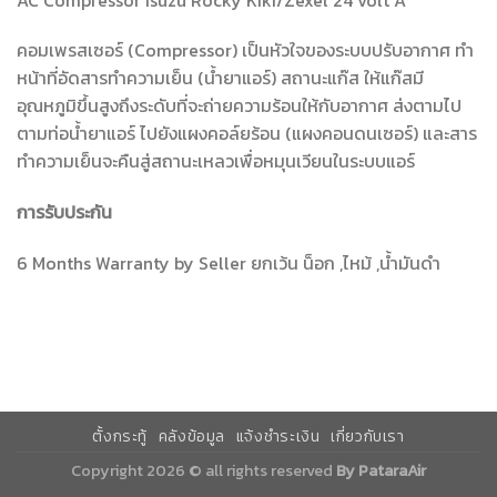
คอมเพรสเซอร์ (Compressor) เป็นหัวใจของระบบปรับอากาศ ทำ
หน้าที่อัดสารทำความเย็น (น้ำยาแอร์) สถานะแก๊ส ให้แก๊สมี
อุณหภูมิขึ้นสูงถึงระดับที่จะถ่ายความร้อนให้กับอากาศ ส่งตามไป
ตามท่อน้ำยาแอร์ ไปยังแผงคอล์ยร้อน (แผงคอนดนเซอร์) และสาร
ทำความเย็นจะคืนสู่สถานะเหลวเพื่อหมุนเวียนในระบบแอร์
การรับประกัน
6 Months Warranty by Seller ยกเว้น น็อก ,ไหม้ ,น้ำมันดำ
ตั้งกระทู้
คลังข้อมูล
แจ้งชำระเงิน
เกี่ยวกับเรา
Copyright 2026 © all rights reserved
By PataraAir