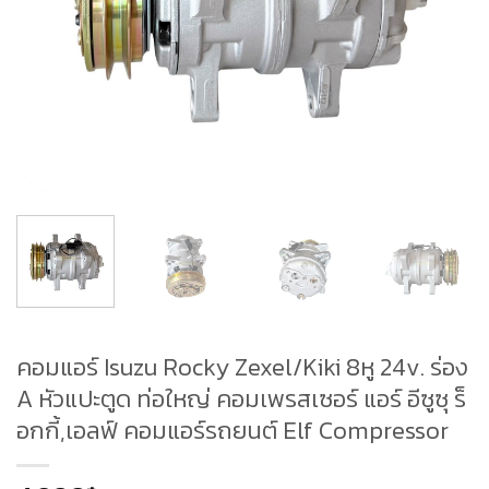
คอมแอร์ Isuzu Rocky Zexel/Kiki 8หู 24v. ร่อง
A หัวแปะตูด ท่อใหญ่ คอมเพรสเซอร์ แอร์ อีซูซุ ร็
อกกี้,เอลฟ์ คอมแอร์รถยนต์ Elf Compressor