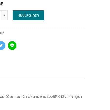
0
฿
หยิบใส่ตะกร้า
262
งคอม (น็อตแยก 2 ท่อ) สายพานร่อง8PK 12v. **กรุณา