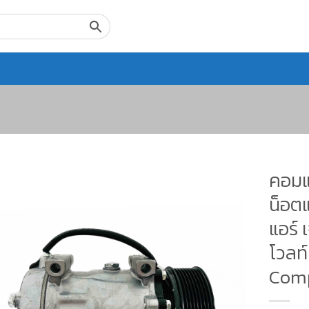
คอมแ
น็อต
แอร์ 
โวลท
Comp