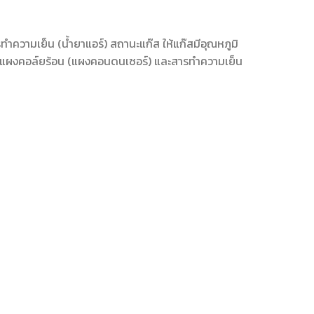
ความเย็น (น้ำยาแอร์) สถานะแก๊ส ให้แก๊สมีอุณหภูมิ
ปยังแผงคอล์ยร้อน (แผงคอนดนเซอร์) และสารทำความเย็น