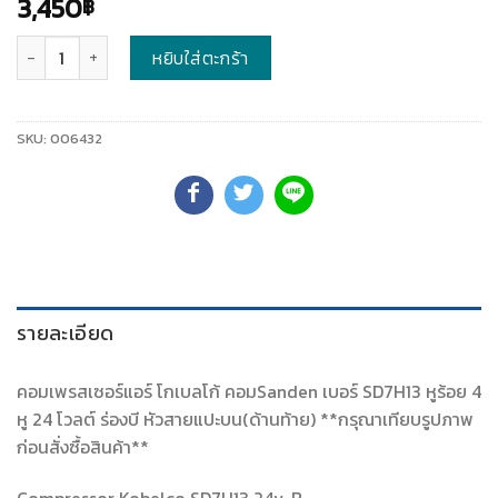
3,450
฿
จำนวน
หยิบใส่ตะกร้า
SKU:
006432
รายละเอียด
คอมเพรสเซอร์แอร์ โกเบลโก้ คอมSanden เบอร์ SD7H13 หูร้อย 4
หู 24 โวลต์ ร่องบี หัวสายแปะบน(ด้านท้าย) **กรุณาเทียบรูปภาพ
ก่อนสั่งซื้อสินค้า**
Compressor Kobelco SD7H13 24v. B