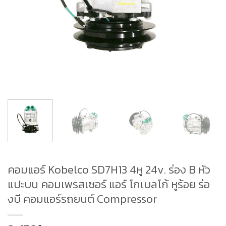
คอมแอร์ Kobelco SD7H13 4หู 24v. ร่อง B หัว
แปะบน คอมเพรสเซอร์ แอร์ โกเบลโก้ หูร้อย ร่อ
งบี คอมแอร์รถยนต์ Compressor