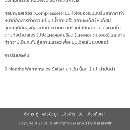
คอมเพรสเซอร์ (Compressor) เป็นหัวใจของระบบปรับอากาศ ทำ
หน้าที่อัดสารทำความเย็น (น้ำยาแอร์) สถานะแก๊ส ให้แก๊สมี
อุณหภูมิขึ้นสูงถึงระดับที่จะถ่ายความร้อนให้กับอากาศ ส่งตามไป
ตามท่อน้ำยาแอร์ ไปยังแผงคอล์ยร้อน (แผงคอนดนเซอร์) และสาร
ทำความเย็นจะคืนสู่สถานะเหลวเพื่อหมุนเวียนในระบบแอร์
การรับประกัน
6 Months Warranty by Seller ยกเว้น น็อก ,ไหม้ ,น้ำมันดำ
ตั้งกระทู้
คลังข้อมูล
แจ้งชำระเงิน
เกี่ยวกับเรา
Copyright 2026 © all rights reserved
By PataraAir