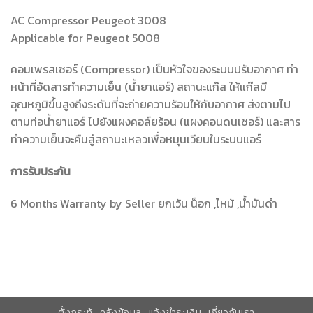
AC Compressor Peugeot 3008
Applicable for Peugeot 5008
คอมเพรสเซอร์ (Compressor) เป็นหัวใจของระบบปรับอากาศ ทำ
หน้าที่อัดสารทำความเย็น (น้ำยาแอร์) สถานะแก๊ส ให้แก๊สมี
อุณหภูมิขึ้นสูงถึงระดับที่จะถ่ายความร้อนให้กับอากาศ ส่งตามไป
ตามท่อน้ำยาแอร์ ไปยังแผงคอล์ยร้อน (แผงคอนดนเซอร์) และสาร
ทำความเย็นจะคืนสู่สถานะเหลวเพื่อหมุนเวียนในระบบแอร์
การรับประกัน
6 Months Warranty by Seller ยกเว้น น็อก ,ไหม้ ,น้ำมันดำ
ตั้งกระทู้
คลังข้อมูล
แจ้งชำระเงิน
เกี่ยวกับเรา