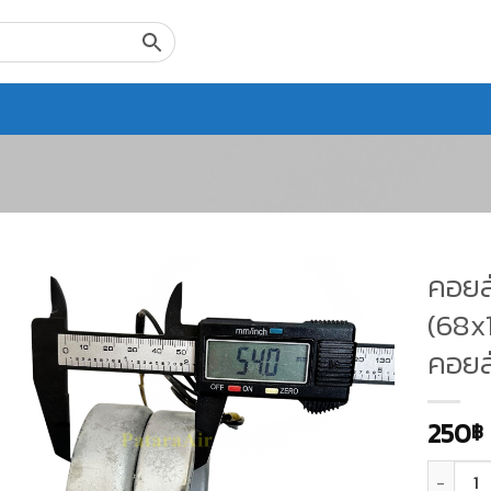
คอยล์
(68x
คอยล
250
฿
จำนวน