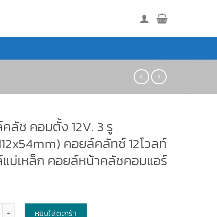
คลัช คอมตั้ง 12V. 3 รู
112x54mm) คอยล์คลัทช์ 12โวลท์
์แม่เหล็ก คอยล์หน้าคลัชคอมแอร์
หยิบใส่ตะกร้า