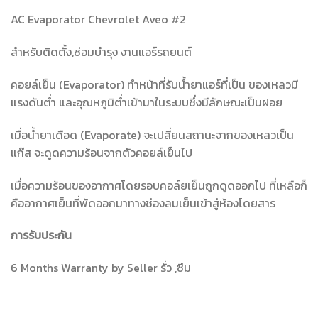
AC Evaporator Chevrolet Aveo #2
สำหรับติดตั้ง,ซ่อมบำรุง งานแอร์รถยนต์
คอยล์เย็น (Evaporator) ทำหน้าที่รับน้ำยาแอร์ที่เป็น ของเหลวมี
แรงดันต่ำ และอุณหภูมิต่ำเข้ามาในระบบซึ่งมีลักษณะเป็นฝอย
เมื่อน้ำยาเดือด (Evaporate) จะเปลี่ยนสถานะจากของเหลวเป็น
แก๊ส จะดูดความร้อนจากตัวคอยล์เย็นไป
เมื่อความร้อนของอากาศโดยรอบคอล์ยเย็นถูกดูดออกไป ที่เหลือก็
คืออากาศเย็นที่พัดออกมาทางช่องลมเย็นเข้าสู่ห้องโดยสาร
การรับประกัน
6 Months Warranty by Seller รั่ว ,ซึม