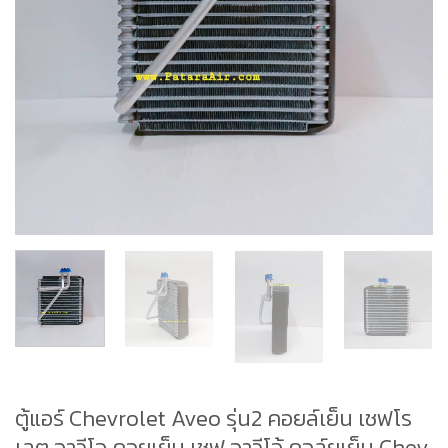
ตู้แอร์ Chevrolet Aveo รุ่น2 คอยล์เย็น เชฟโร
เลต อาวีโอ คอยเย็น เชฟ อาวีโอ้ คอล์ยเย็น Chev