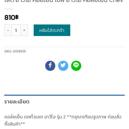
810
฿
จำนวน
หยิบใส่ตะกร้า
SKU:
009615
รายละเอียด
คอล์ยเย็น เชฟโรเลต อาวีโอ รุ่น 2 **กรุณาเทียบรูปภาพ ก่อนสั่ง
ซื้อสินค้า**