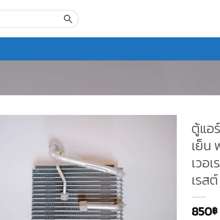
ตู้แอ
เย็น 
เวอเร
เรสต์
850
฿