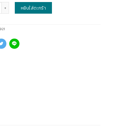
หยิบใส่ตะกร้า
921