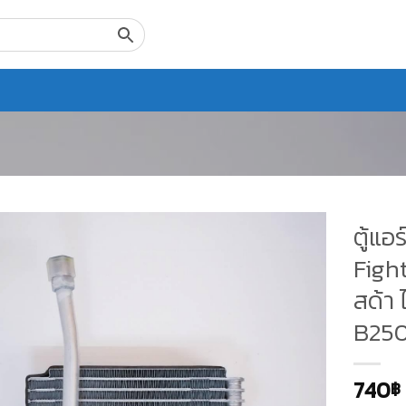
ตู้แอ
Fight
สด้า 
B250
740
฿