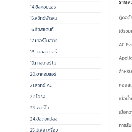
รายละ
14.ซีลคอมแอร์
ตู้คอล
15.สวิทช์พัดลม
16.รีซิสแตนท์
ใช้ร่ว
17.เทอร์โมสตัท
AC Ev
18.วอลลุ่ม แอร์
Appli
19.หางเทอร์โม
สำหรับ
20.ขาคอมแอร์
คอยล์เ
21.สวิทช์ AC
22.โอริง
เมื่อน
23.เซอร์โว
เมื่อค
24.ข้อต่อแปลง
การรับ
25.มู่เล่ย์ เครื่อง