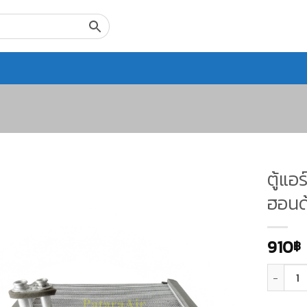
ตู้แอ
ฮอนด้
910
฿
จำนวน