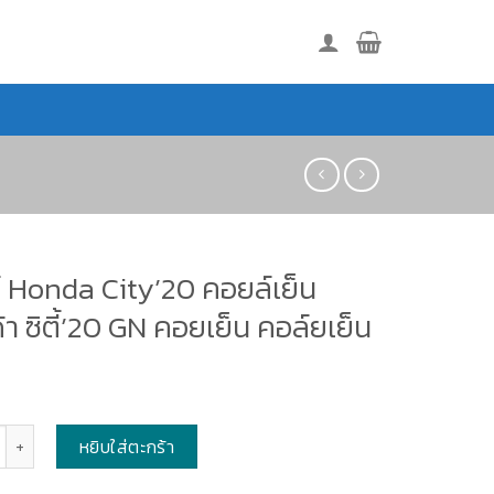
ร์ Honda City’20 คอยล์เย็น
า ซิตี้’20 GN คอยเย็น คอล์ยเย็น
หยิบใส่ตะกร้า