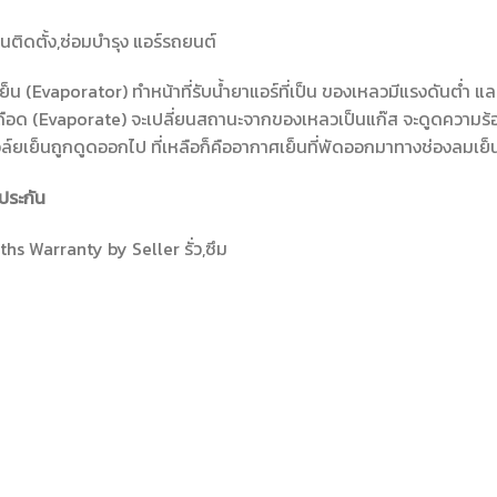
านติดตั้ง,ซ่อมบำรุง แอร์รถยนต์
ย็น (Evaporator) ทำหน้าที่รับน้ำยาแอร์ที่เป็น ของเหลวมีแรงดันต่ำ แล
ดือด (Evaporate) จะเปลี่ยนสถานะจากของเหลวเป็นแก๊ส จะดูดความร
์ยเย็นถูกดูดออกไป ที่เหลือก็คืออากาศเย็นที่พัดออกมาทางช่องลมเย็น
ประกัน
hs Warranty by Seller รั่ว,ซึม