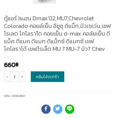
ตู้แอร์ Isuzu Dmax’02,MU7,Chevrolet
Colorado คอยล์เย็น อีซูซุ ดีแม็ก,มิวเซเว่น,เชฟ
โรเลต โคโลราโด คอยเย็น d-max คอล์ยเย็น ดี
แม็ค ดีแมค ดีแมก ดีแม็กซ์ ดีแมกซ์ เชฟ
โคโลราโด้ เชฟโรเล็ต MU 7 MU-7 มิว7 Chev
660
฿
จำนวน
หยิบใส่ตะกร้า
SKU:
006460