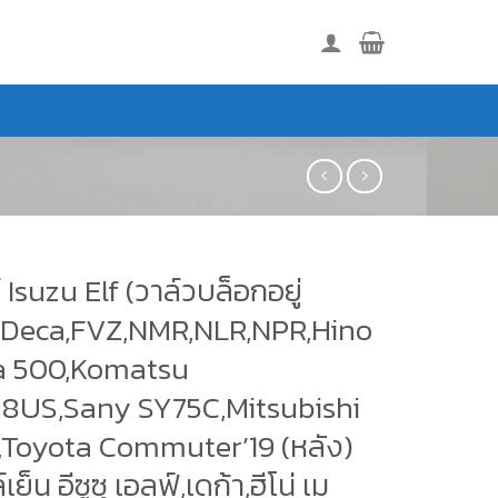
ร์ Isuzu Elf (วาล์วบล็อกอยู่
),Deca,FVZ,NMR,NLR,NPR,Hino
 500,Komatsu
8US,Sany SY75C,Mitsubishi
,Toyota Commuter’19 (หลัง)
ย็น อีซูซุ เอลฟ์,เดก้า,ฮีโน่ เม