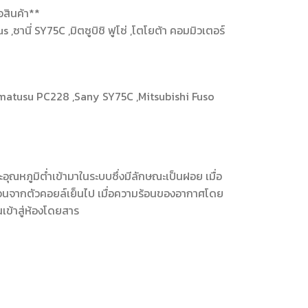
้อสินค้า**
s ,ซานี่ SY75C ,มิตซูบิชิ ฟูโซ่ ,โตโยต้า คอมมิวเตอร์
omatusu PC228 ,Sany SY75C ,Mitsubishi Fuso
ะอุณหภูมิต่ำเข้ามาในระบบซึ่งมีลักษณะเป็นฝอย เมื่อ
้อนจากตัวคอยล์เย็นไป เมื่อความร้อนของอากาศโดย
เข้าสู่ห้องโดยสาร