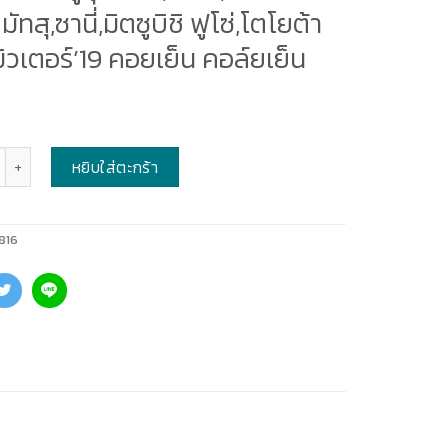
มัทสุ,ซานี่,มิตซูบิชิ ฟูโซ่,โตโยต้า
วเตอร์’19 คอยเย็น คอล์ยเย็น
หยิบใส่ตะกร้า
816