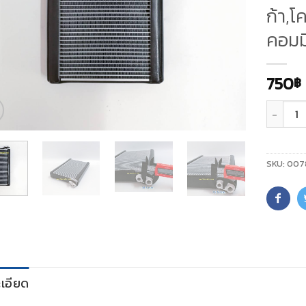
ก้า,โค
คอมมิ
750
฿
จำนวน
SKU:
007
เอียด