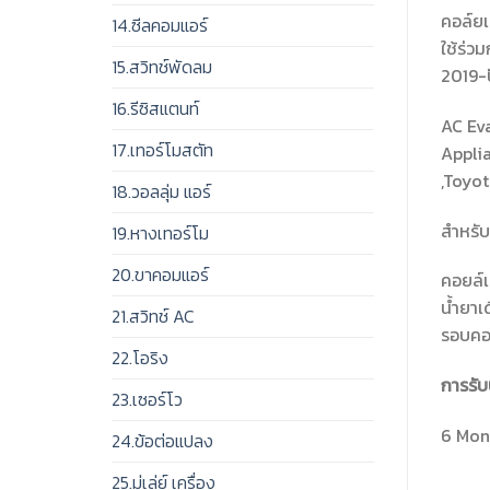
คอล์ยเย
14.ซีลคอมแอร์
ใช้ร่วม
15.สวิทช์พัดลม
2019-ปั
16.รีซิสแตนท์
AC Eva
17.เทอร์โมสตัท
Appli
,Toyo
18.วอลลุ่ม แอร์
สำหรับ
19.หางเทอร์โม
20.ขาคอมแอร์
คอยล์เ
น้ำยาเ
21.สวิทช์ AC
รอบคอล
22.โอริง
การรับ
23.เซอร์โว
6 Mont
24.ข้อต่อแปลง
25.มู่เล่ย์ เครื่อง