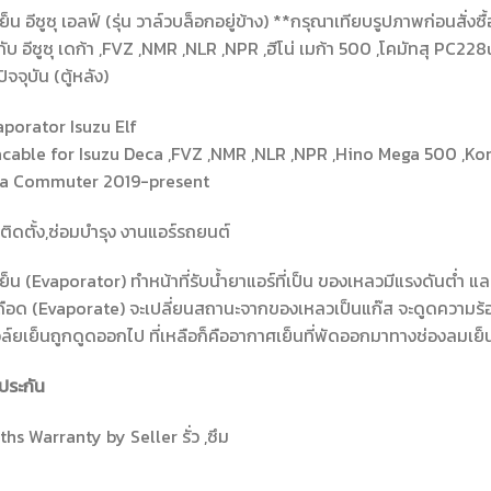
็น อีซูซุ เอลฟ์ (รุ่น วาล์วบล็อกอยู่ข้าง) **กรุณาเทียบรูปภาพก่อนสั่งซื
กับ อีซูซุ เดก้า ,FVZ ,NMR ,NLR ,NPR ,ฮีโน่ เมก้า 500 ,โคมัทสุ PC228u
จจุบัน (ตู้หลัง)
porator Isuzu Elf
acable for Isuzu Deca ,FVZ ,NMR ,NLR ,NPR ,Hino Mega 500 ,K
ta Commuter 2019-present
ติดตั้ง,ซ่อมบำรุง งานแอร์รถยนต์
ย็น (Evaporator) ทำหน้าที่รับน้ำยาแอร์ที่เป็น ของเหลวมีแรงดันต่ำ แล
ดือด (Evaporate) จะเปลี่ยนสถานะจากของเหลวเป็นแก๊ส จะดูดความร
์ยเย็นถูกดูดออกไป ที่เหลือก็คืออากาศเย็นที่พัดออกมาทางช่องลมเย็น
ประกัน
hs Warranty by Seller รั่ว ,ซึม