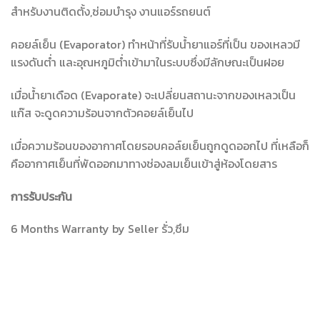
สำหรับงานติดตั้ง,ซ่อมบำรุง งานแอร์รถยนต์
คอยล์เย็น (Evaporator) ทำหน้าที่รับน้ำยาแอร์ที่เป็น ของเหลวมี
แรงดันต่ำ และอุณหภูมิต่ำเข้ามาในระบบซึ่งมีลักษณะเป็นฝอย
เมื่อน้ำยาเดือด (Evaporate) จะเปลี่ยนสถานะจากของเหลวเป็น
แก๊ส จะดูดความร้อนจากตัวคอยล์เย็นไป
เมื่อความร้อนของอากาศโดยรอบคอล์ยเย็นถูกดูดออกไป ที่เหลือก็
คืออากาศเย็นที่พัดออกมาทางช่องลมเย็นเข้าสู่ห้องโดยสาร
การรับประกัน
6 Months Warranty by Seller รั่ว,ซึม