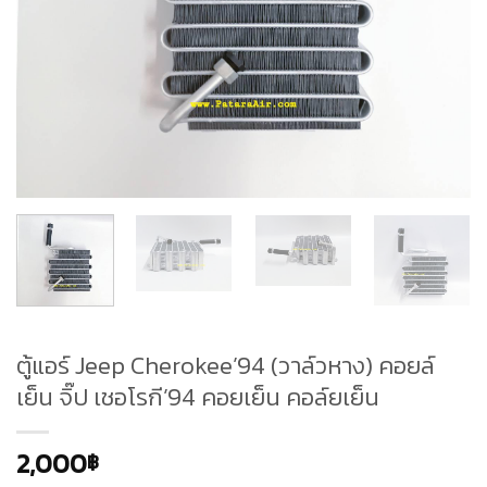
ตู้แอร์ Jeep Cherokee’94 (วาล์วหาง) คอยล์
เย็น จิ๊ป เชอโรกี’94 คอยเย็น คอล์ยเย็น
2,000
฿