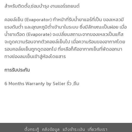
สำหรับติดตั้ง,ซ่อมบำรุง งานแอร์รถยนต์
คอยล์เย็น (Evaporator) ทำหน้าที่รับน้ำยาแอร์ที่เป็น ของเหลวมี
แรงดันต่ำ และอุณหภูมิต่ำเข้ามาในระบบ ซึ่งมีลักษณะเป็นฝอย เมื่อ
น้ำยาเดือด (Evaporate) จะเปลี่ยนสถานะจากของเหลวเป็นแก๊ส
จะดูดความร้อนจากตัวคอยล์เย็นไป เมื่อความร้อนของอากาศโดย
รอบคอล์ยเย็นถูกดูดออกไป ที่เหลือก็คืออากาศเย็นที่พัดออกมา
ทางช่องลมเย็นเข้าสู่ห้องโดยสาร
การรับประกัน
6 Months Warranty by Seller รั่ว ,ซึม
ตั้งกระทู้
คลังข้อมูล
แจ้งชำระเงิน
เกี่ยวกับเรา