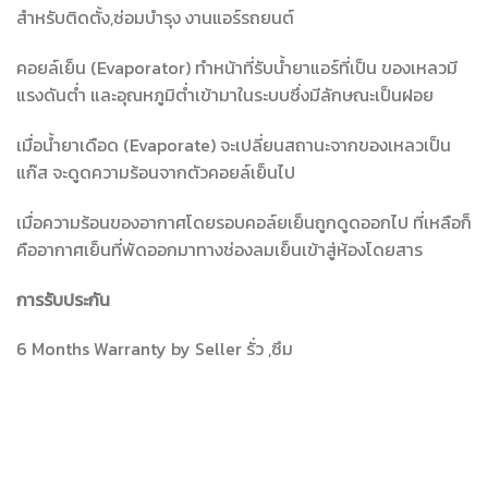
สำหรับติดตั้ง,ซ่อมบำรุง งานแอร์รถยนต์
คอยล์เย็น (Evaporator) ทำหน้าที่รับน้ำยาแอร์ที่เป็น ของเหลวมี
แรงดันต่ำ และอุณหภูมิต่ำเข้ามาในระบบซึ่งมีลักษณะเป็นฝอย
เมื่อน้ำยาเดือด (Evaporate) จะเปลี่ยนสถานะจากของเหลวเป็น
แก๊ส จะดูดความร้อนจากตัวคอยล์เย็นไป
เมื่อความร้อนของอากาศโดยรอบคอล์ยเย็นถูกดูดออกไป ที่เหลือก็
คืออากาศเย็นที่พัดออกมาทางช่องลมเย็นเข้าสู่ห้องโดยสาร
การรับประกัน
6 Months Warranty by Seller รั่ว ,ซึม