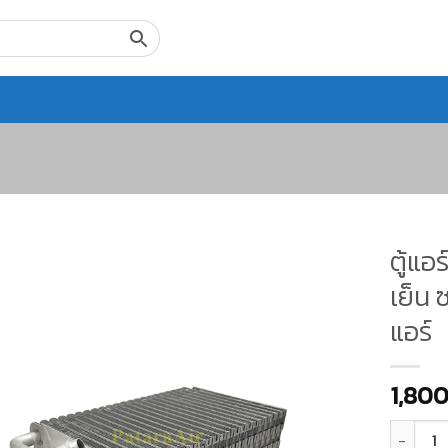
ตู้แอ
เย็น 
แอร์
1,80
จำนวน