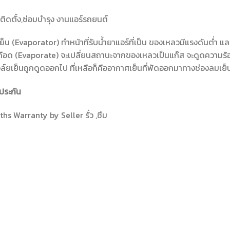
ติดตั้ง,ซ่อมบำรุง งานแอร์รถยนต์
ย็น (Evaporator) ทำหน้าที่รับน้ำยาแอร์ที่เป็น ของเหลวมีแรงดันต่ำ แล
ดือด (Evaporate) จะเปลี่ยนสถานะจากของเหลวเป็นแก๊ส จะดูดความร
์ยเย็นถูกดูดออกไป ที่เหลือก็คืออากาศเย็นที่พัดออกมาทางช่องลมเย็น
ประกัน
hs Warranty by Seller รั่ว ,ซึม