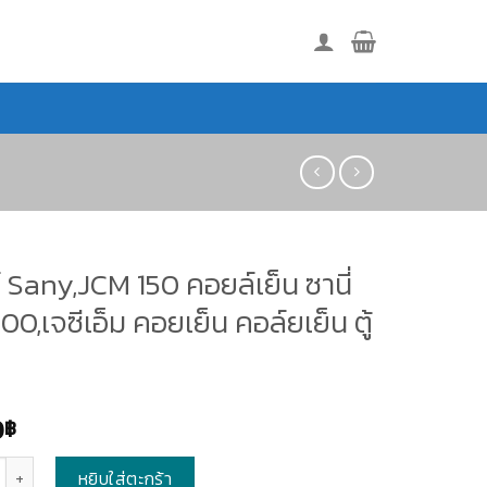
ร์ Sany,JCM 150 คอยล์เย็น ซานี่
0,เจซีเอ็ม คอยเย็น คอล์ยเย็น ตู้
0
฿
หยิบใส่ตะกร้า