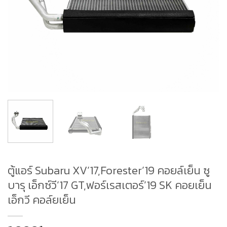
ตู้แอร์ Subaru XV’17,Forester’19 คอยล์เย็น ซู
บารุ เอ็กซ์วี’17 GT,ฟอร์เรสเตอร์’19 SK คอยเย็น
เอ็กวี คอล์ยเย็น