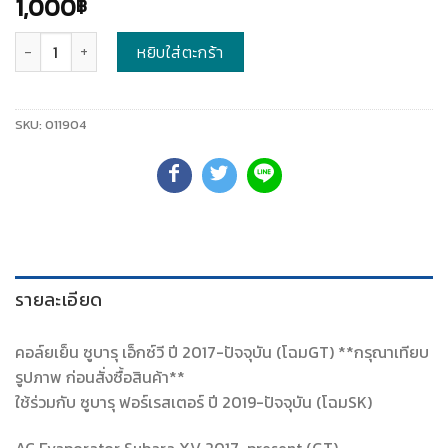
1,000
฿
จำนวน
หยิบใส่ตะกร้า
SKU:
011904
รายละเอียด
คอล์ยเย็น ซูบารุ เอ็กซ์วี ปี 2017-ปัจจุบัน (โฉมGT) **กรุณาเทียบ
รูปภาพ ก่อนสั่งซื้อสินค้า**
ใช้ร่วมกับ ซูบารุ ฟอร์เรสเตอร์ ปี 2019-ปัจจุบัน (โฉมSK)
AC Evaporator Subara XV 2017-present (GT)