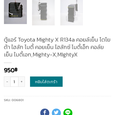
ตู้แอร์ Toyota Mighty X R134a คอยล์เย็น โตโย
ต้า ไฮลัก ไมตี้ คอยเย็น ไฮลักซ์ ไมตี้เอ็ก คอล์ย
เย็น ไมตี้เอก,Mighty-X,MIghtyX
950
฿
จำนวน
หยิบใส่ตะกร้า
SKU:
006801