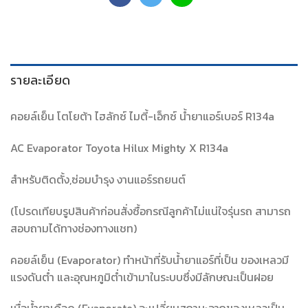
รายละเอียด
คอยล์เย็น โตโยต้า ไฮลักซ์ ไมตี้-เอ็กซ์ น้ำยาแอร์เบอร์ R134a
AC Evaporator Toyota Hilux Mighty X R134a
สำหรับติดตั้ง,ซ่อมบำรุง งานแอร์รถยนต์
(โปรดเทียบรูปสินค้าก่อนสั่งซื้อกรณีลูกค้าไม่แน่ใจรุ่นรถ สามารถ
สอบถามได้ทางช่องทางแชท)
คอยล์เย็น (Evaporator) ทำหน้าที่รับน้ำยาแอร์ที่เป็น ของเหลวมี
แรงดันต่ำ และอุณหภูมิต่ำเข้ามาในระบบซึ่งมีลักษณะเป็นฝอย