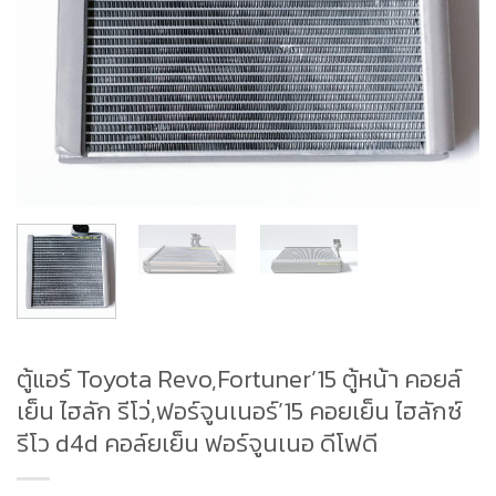
ตู้แอร์ Toyota Revo,Fortuner’15 ตู้หน้า คอยล์
เย็น ไฮลัก รีโว่,ฟอร์จูนเนอร์’15 คอยเย็น ไฮลักซ์
รีโว d4d คอล์ยเย็น ฟอร์จูนเนอ ดีโฟดี