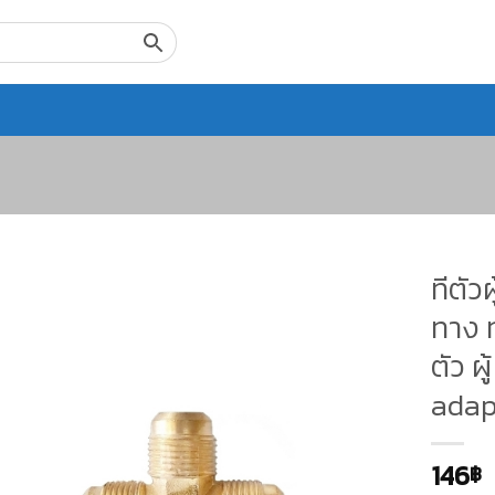
ทีตัว
ทาง ท
ตัว ผ
adap
146
฿