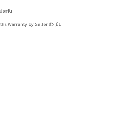
ประกัน
hs Warranty by Seller รั่ว ,ซึม