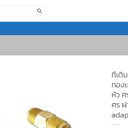
ทีเติ
ทองเห
หัว ศ
ศร ฝา
adap