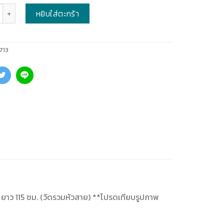
หยิบใส่ตะกร้า
713
่) ยาว 115 ซม. (วัดรวมหัวสาย) **โปรดเทียบรูปภาพ