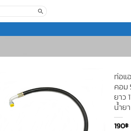
ท่อแอ
คอม 
ยาว 1
น้ำยา
190
฿