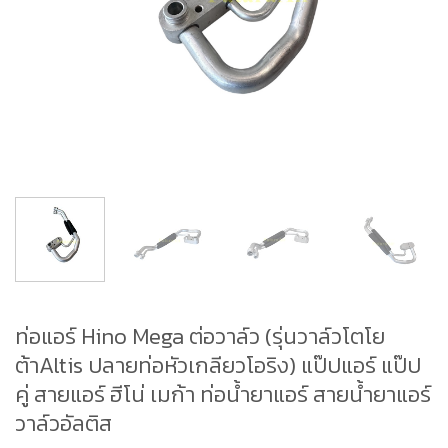
ท่อแอร์ Hino Mega ต่อวาล์ว (รุ่นวาล์วโตโย
ต้าAltis ปลายท่อหัวเกลียวโอริง) แป๊ปแอร์ แป๊ป
คู่ สายแอร์ ฮีโน่ เมก้า ท่อน้ำยาแอร์ สายน้ำยาแอร์
วาล์วอัลติส