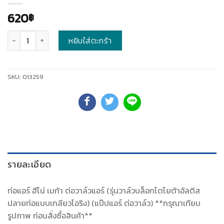
620
฿
จำนวน
หยิบใส่ตะกร้า
SKU:
013259
รายละเอียด
ท่อแอร์ ฮีโน่ เมก้า ต่อวาล์วแอร์ (รุ่นวาล์วบล็อกโตโยต้าอัลติส
ปลายท่อแบบเกลียวโอริง) (แป๊ปแอร์ ต่อวาล์ว) **กรุณาเทียบ
รูปภาพ ก่อนสั่งซื้อสินค้า**