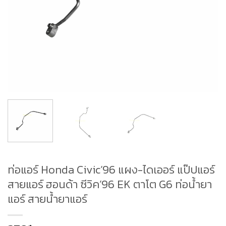
ท่อแอร์ Honda Civic’96 แผง-ไดเออร์ แป๊ปแอร์
สายแอร์ ฮอนด้า ซีวิค’96 EK ตาโต G6 ท่อน้ำยา
แอร์ สายน้ำยาแอร์