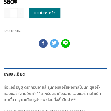
560
฿
จำนวน
หยิบใส่ตะกร้า
SKU:
012365
รายละเอียด
ท่อแอร์ อีซูซุ ดราก้อนอายส์ รุ่นคอมแอร์ยี่ห้อคาลโซนิค ตู้แอร์-
คอมแอร์ (สายใหญ่) **สำหรับดราก้อนอาย โฉมแอร์คาลโซนิค
เท่านั้น กรุณาเทียบรูปภาพ ก่อนสั่งซื้อสินค้า**
Hose Isuzu Dragon Eye (Calsonic) Evaporator-