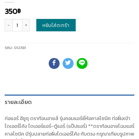
350
฿
จำนวน
หยิบใส่ตะกร้า
SKU:
012381
รายละเอียด
ท่อแอร์ อีซูซุ ดราก้อนอายส์ รุ่นคอมแอร์ยี่ห้อคาลโซนิค ท่อฝั่งเข้า
ไดเออร์โค้ง ไดเออร์แอร์-ตู้แอร์ (แป๊ปแอร์) **ดราก้อนอายโฉมแอร์
คาลโซนิค มีรุ่นปลายท่อฝั่งไดเออร์โค้ง กับตรง กรุณาเทียบรูปภาพ