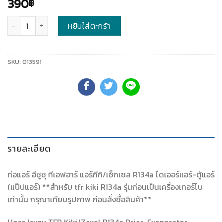
390
฿
จำนวน
หยิบใส่ตะกร้า
SKU:
013591
รายละเอียด
ท่อแอร์ อีซูซุ ทีเอฟอาร์ แอร์กีกิ/เซ็กเซล R134a ไดเออร์แอร์-ตู้แอร์
(แป๊ปแอร์) **สำหรับ tfr kiki R134a รุ่นก่อนเป็นเครื่องเทอร์โบ
เท่านั้น กรุณาเทียบรูปภาพ ก่อนสั่งซื้อสินค้า**
Hose Isuzu TFR Kiki/Zexel R134a Drier-Evaporator