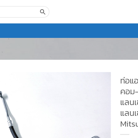
ท่อแอ
คอม-
แลนเซ
แลนเ
Mits