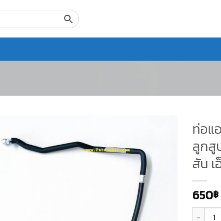
ท่อแอ
ลูกสู
สัน เ
650
฿
จำนวน