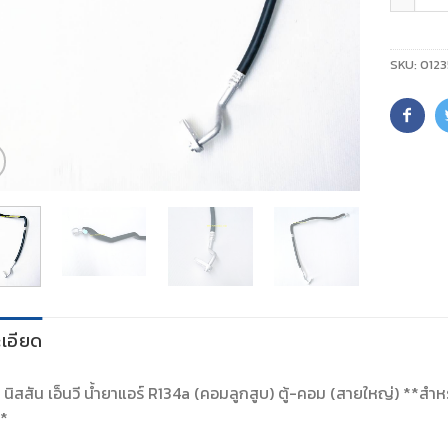
SKU:
0123
เอียด
์ นิสสัน เอ็นวี น้ำยาแอร์ R134a (คอมลูกสูบ) ตู้-คอม (สายใหญ่) **สำหรั
**