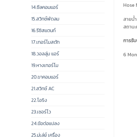
Hose 
14.ซีลคอมแอร์
15.สวิทช์พัดลม
สายน้ำ
สถานะเ
16.รีซิสแตนท์
การรับ
17.เทอร์โมสตัท
18.วอลลุ่ม แอร์
6 Mont
19.หางเทอร์โม
20.ขาคอมแอร์
21.สวิทช์ AC
22.โอริง
23.เซอร์โว
24.ข้อต่อแปลง
25.มู่เล่ย์ เครื่อง