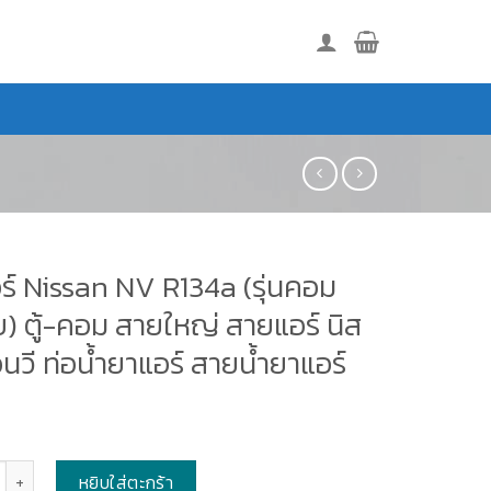
ร์ Nissan NV R134a (รุ่นคอม
บ) ตู้-คอม สายใหญ่ สายแอร์ นิส
อ็นวี ท่อน้ำยาแอร์ สายน้ำยาแอร์
หยิบใส่ตะกร้า