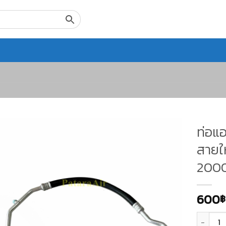
ท่อแอ
สายให
2000 
600
฿
จำนวน