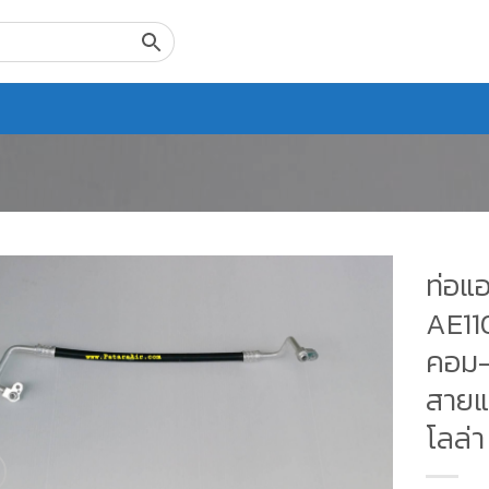
ท่อแอ
AE110
คอม-
สายแอ
โลล่า