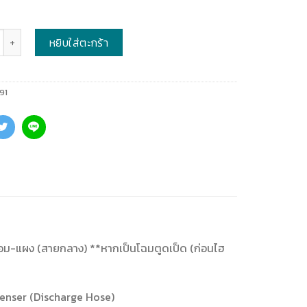
หยิบใส่ตะกร้า
91
ค) คอม-แผง (สายกลาง) **หากเป็นโฉมตูดเป็ด (ก่อนไฮ
denser (Discharge Hose)