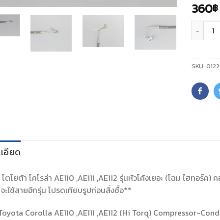
360
฿
จำนวน
SKU:
0122
เอียด
์ โตโยต้า โคโรล่า AE110 ,AE111 ,AE112 รุ่นหัวโค้งเยอะ (โฉม ไฮทอร์
จะใช้สายอีกรุ่น โปรดเทียบรูปก่อนสั่งซื้อ**
Toyota Corolla AE110 ,AE111 ,AE112 (Hi Torq) Compressor-Con