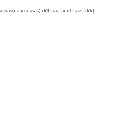
แอร์(คอนเดนเซอร์)ไปที่ไดเออร์ และไดเออร์ไปที่ตู้