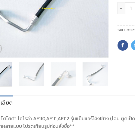
จำนวน
SKU:
0117
เอียด
์ โตโยต้า โคโรล่า AE110,AE111,AE112 รุ่นแป๊ปแอร์โค้ง1ข้าง (โฉม ตูดเ
หลายแบบ โปรดเทียบรูปก่อนสั่งซื้อ**