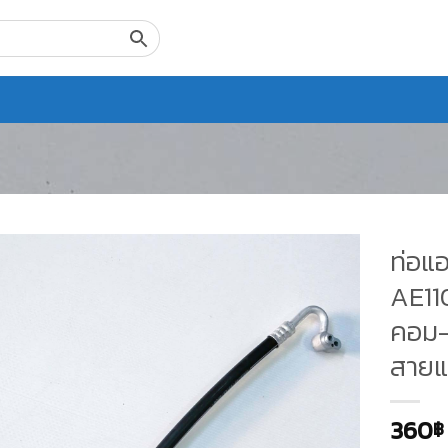
ท่อแอ
AE110
คอม-
สายแอ
360
฿