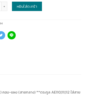
หยิบใส่ตะกร้า
34
ป็ด) คอม-แผง (สายกลาง) **ตระกูล AE110,111,112 ใส่สาย