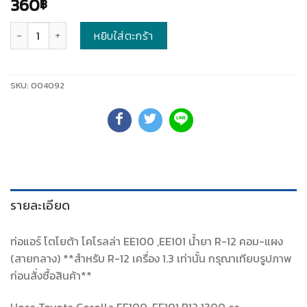
360
฿
จำนวน
หยิบใส่ตะกร้า
SKU:
004092
รายละเอียด
ท่อแอร์ โตโยต้า โคโรลล่า EE100 ,EE101 น้ำยา R-12 คอม-แผง
(สายกลาง) **สำหรับ R-12 เครื่อง 1.3 เท่านั้น กรุณาเทียบรูปภาพ
ก่อนสั่งซื้อสินค้า**
Hose Toyota Corolla EE100 ,EE101 R12 1300 cc.