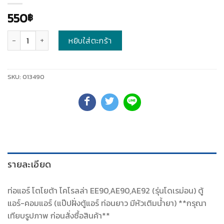
550
฿
จำนวน
หยิบใส่ตะกร้า
SKU:
013490
รายละเอียด
ท่อแอร์ โตโยต้า โคโรลล่า EE90,AE90,AE92 (รุ่นโดเรม่อน) ตู้
แอร์-คอมแอร์ (แป๊ปฝั่งตู้แอร์ ท่อนยาว มีหัวเติมน้ำยา) **กรุณา
เทียบรูปภาพ ก่อนสั่งซื้อสินค้า**